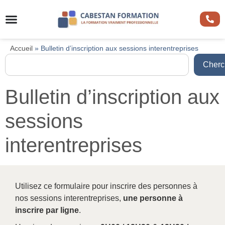
Accueil
»
Bulletin d’inscription aux sessions interentreprises
Cherc
Bulletin d’inscription aux
sessions
interentreprises
Utilisez ce formulaire pour inscrire des personnes à
nos sessions interentreprises,
une personne à
inscrire par ligne
.