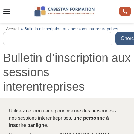
Accueil
»
Bulletin d’inscription aux sessions interentreprises
Cherc
Bulletin d’inscription aux
sessions
interentreprises
Utilisez ce formulaire pour inscrire des personnes à
nos sessions interentreprises,
une personne à
inscrire par ligne
.