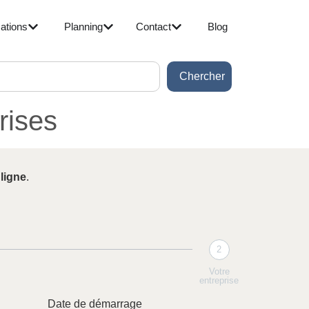
ations
Planning
Contact
Blog
Chercher
rises
 ligne
.
2
Votre
entreprise
Date de démarrage