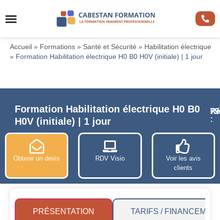
Accueil
»
Formations
»
Santé et Sécurité
»
Habilitation électrique
»
Formation Habilitation électrique H0 B0 H0V (initiale) | 1 jour
Formation Habilitation électrique H0 B0
Ré
79
:
H0V (initiale) | 1 jour
Obtenir un devis
RDV Visio
Voir les avis
clients
PRÉSENTATION
TARIFS / FINANCEMEN