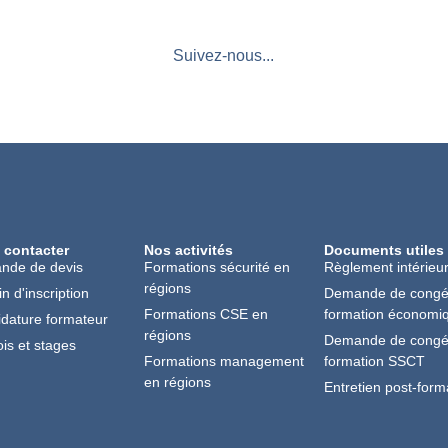
Suivez-nous...
 contacter
Nos activités
Documents utiles
nde de devis
Formations sécurité en
Règlement intérieu
régions
in d'inscription
Demande de cong
Formations CSE en
formation économi
dature formateur
régions
Demande de cong
is et stages
Formations management
formation SSCT
en régions
Entretien post-form