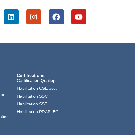
Certifications
r
Certification Qualiopi
é
Habilitation CSE éco.
que
Habilitation SSCT
é
Habilitation SST
Habilitation PRAP IBC
ation