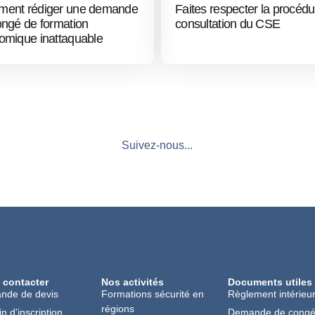
ent rédiger une demande
Faites respecter la procéd
ongé de formation
consultation du CSE
omique inattaquable
Suivez-nous...
 contacter
Nos activités
Documents utiles
nde de devis
Formations sécurité en
Règlement intérieu
régions
in d'inscription
Demande de cong