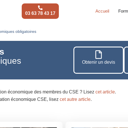
Accueil
Form
03 63 78 43 17
miques obligatoires
s
iques
Obtenir un devis
rmation économique des membres du CSE ? Lisez
cet article
.
rmation économique CSE, lisez
cet autre article
.