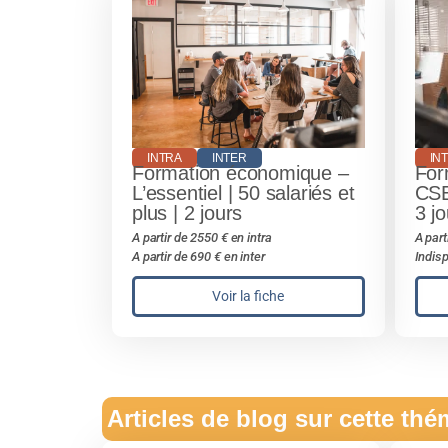
INTRA
INTER
IN
Formation économique –
For
L’essentiel | 50 salariés et
CSE 
plus | 2 jours
3 jo
A partir de 2550 € en intra
A part
A partir de 690 € en inter
Indisp
Voir la fiche
Articles de blog sur cette th