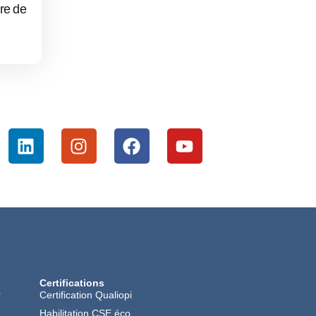
ure de
Certifications
r
Certification Qualiopi
é
Habilitation CSE éco.