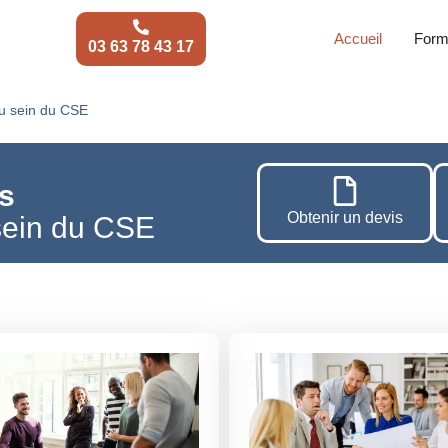
Accueil
Form
03 63 78 43 17
u sein du CSE
s
Obtenir un devis
sein du CSE