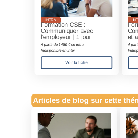
INTRA
IN
Formation CSE :
For
Communiquer avec
Com
l’employeur | 1 jour
et a
A partir de 1450 € en intra
A part
Indisponible en inter
Indisp
Voir la fiche
Articles de blog sur cette th