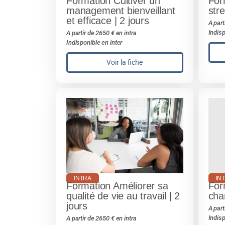
Formation Cultiver un
For
management bienveillant
stre
et efficace | 2 jours
A part
Indisp
A partir de 2650 € en intra
Indisponible en inter
Voir la fiche
INTRA
IN
Formation Améliorer sa
For
qualité de vie au travail | 2
cha
jours
A part
Indisp
A partir de 2650 € en intra