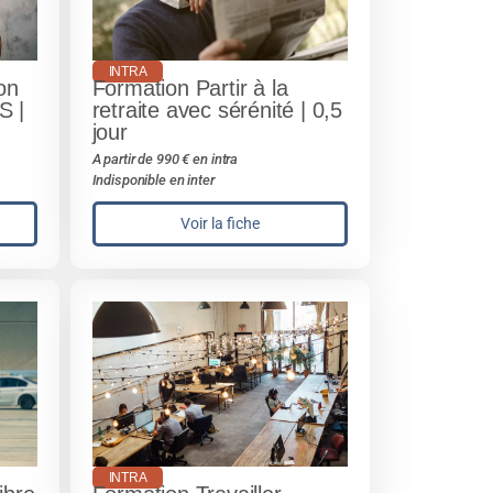
INTRA
on
Formation Partir à la
S |
retraite avec sérénité | 0,5
jour
A partir de 990 € en intra
Indisponible en inter
Voir la fiche
INTRA