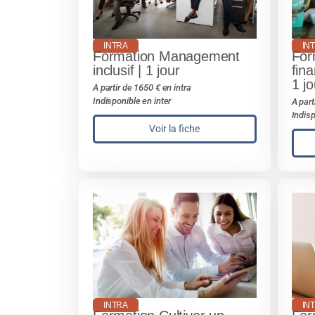
INTRA
IN
Formation Management
For
inclusif | 1 jour
fina
1 jo
A partir de 1650 € en intra
Indisponible en inter
A part
Indisp
Voir la fiche
INTRA
IN