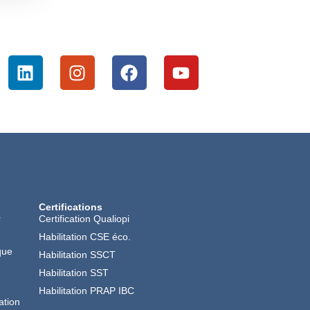
Certifications
r
Certification Qualiopi
é
Habilitation CSE éco.
que
Habilitation SSCT
é
Habilitation SST
Habilitation PRAP IBC
ation