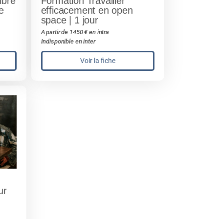
ibre
Formation Travailler
e
efficacement en open
space | 1 jour
A partir de 1450 € en intra
Indisponible en inter
Voir la fiche
ur