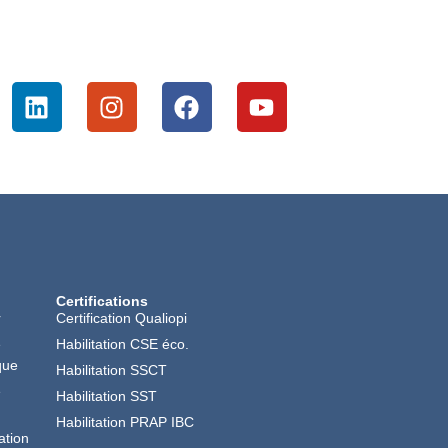
Certifications
r
Certification Qualiopi
é
Habilitation CSE éco.
que
Habilitation SSCT
é
Habilitation SST
Habilitation PRAP IBC
ation