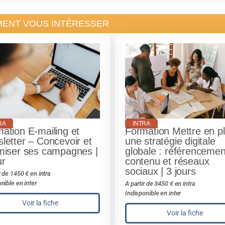
MENT VOUS INTÉRESSER
RA
INTRA
ation E-mailing et
Formation Mettre en p
letter – Concevoir et
une stratégie digitale
miser ses campagnes |
globale : référencemen
ur
contenu et réseaux
sociaux | 3 jours
r de 1450 € en intra
nible en inter
A partir de 3450 € en intra
Indisponible en inter
Voir la fiche
Voir la fiche