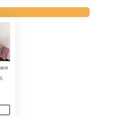
lace
t,