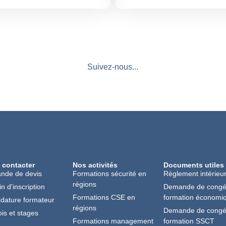
Suivez-nous...
 contacter
Nos activités
Documents utiles
nde de devis
Formations sécurité en
Règlement intérieu
régions
in d'inscription
Demande de cong
Formations CSE en
formation économi
dature formateur
régions
Demande de cong
is et stages
Formations management
formation SSCT