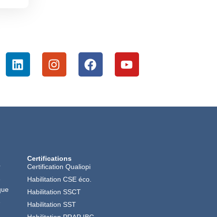
Certifications
r
Certification Qualiopi
é
Habilitation CSE éco.
que
Habilitation SSCT
é
Habilitation SST
Habilitation PRAP IBC