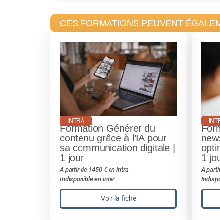
CES FORMATIONS PEUVENT ÉGALE
INTRA
INT
Formation Générer du
Form
contenu grâce à l’IA pour
news
sa communication digitale |
opti
1 jour
1 jo
A partir de 1450 € en intra
A parti
Indisponible en inter
Indispo
Voir la fiche