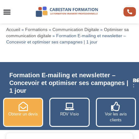
Accueil
»
Formations
»
Communication Digitale
»
Optimiser sa
communication digitale
»
Formation E-mailing et newsletter –
Concevoir et optimiser ses campagnes | 1 jour
Formation E-mailing et newsletter –
Ré
84
Concevoir et optimiser ses campagnes |
:
1 jour
Obtenir un devis
RDV Visio
Voir les avis
clients