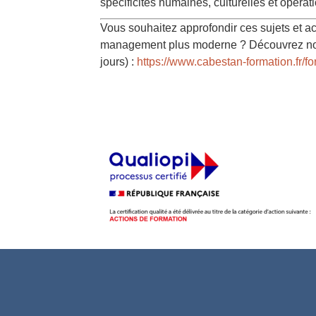
spécificités humaines, culturelles et opéra
Vous souhaitez approfondir ces sujets et a
management plus moderne ? Découvrez notr
jours) :
https://www.cabestan-formation.fr/f