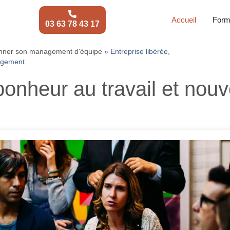
Accueil
Form
03 63 78 43 17
onner son management d'équipe
»
Entreprise libérée,
agement
 bonheur au travail et no