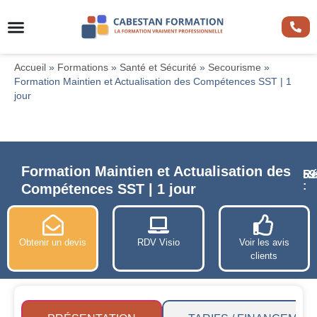
Accueil
»
Formations
»
Santé et Sécurité
»
Secourisme
»
Formation Maintien et Actualisation des Compétences SST | 1
jour
Formation Maintien et Actualisation des
Ré
59
:
Compétences SST | 1 jour
Obtenir un devis
RDV Visio
Voir les avis
clients