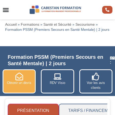
Accueil
»
Formations
»
Santé et Sécurité
»
Secourisme
»
Formation PSSM (Premiers Secours en Santé Mentale) | 2 jours
Formation PSSM (Premiers Secours en
Ré
60
:
Santé Mentale) | 2 jours
Obtenir un devis
RDV Visio
Voir les avis
clients
PRÉSENTATION
TARIFS / FINANCEMEN