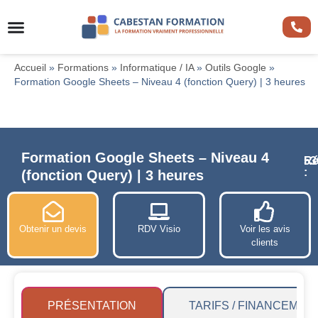
Accueil
»
Formations
»
Informatique / IA
»
Outils Google
»
Formation Google Sheets – Niveau 4 (fonction Query) | 3 heures
Formation Google Sheets – Niveau 4
Ré
53
:
(fonction Query) | 3 heures
Obtenir un devis
RDV Visio
Voir les avis
clients
PRÉSENTATION
TARIFS / FINANCEMEN