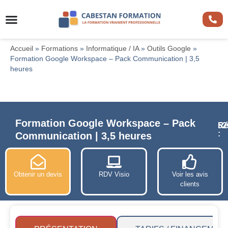
Accueil
»
Formations
»
Informatique / IA
»
Outils Google
»
Formation Google Workspace – Pack Communication | 3,5
heures
Formation Google Workspace – Pack
Ré
52
:
Communication | 3,5 heures
Obtenir un devis
RDV Visio
Voir les avis
clients