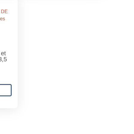
 et
3,5