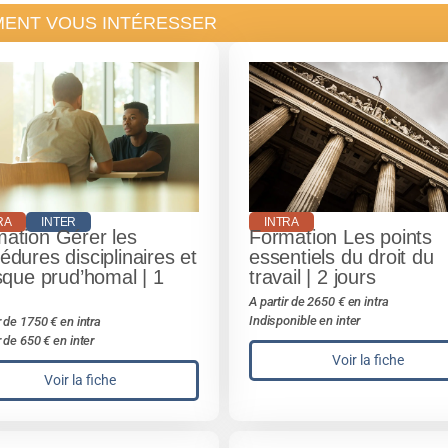
MENT VOUS INTÉRESSER
RA
INTER
INTRA
ation Gérer les
Formation Les points
édures disciplinaires et
essentiels du droit du
isque prud’homal | 1
travail | 2 jours
A partir de 2650 € en intra
Indisponible en inter
r de 1750 € en intra
r de 650 € en inter
Voir la fiche
Voir la fiche