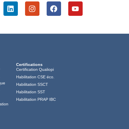
Certifications
r
Certification Qualiopi
é
Habilitation CSE éco.
que
Habilitation SSCT
é
Habilitation SST
Habilitation PRAP IBC
ation