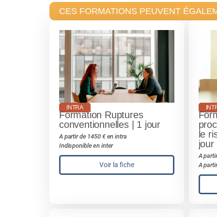
CES FORMATIONS PEUVENT ÉGALE
INTRA
INT
Formation Ruptures
Form
conventionnelles | 1 jour
proc
le r
A partir de 1450 € en intra
jour
Indisponible en inter
A parti
Voir la fiche
A parti