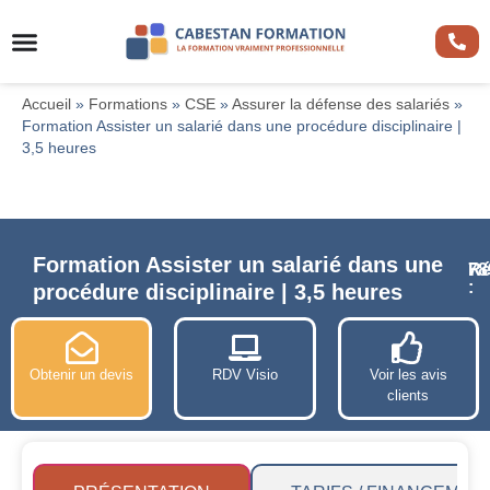
Accueil
»
Formations
»
CSE
»
Assurer la défense des salariés
»
Formation Assister un salarié dans une procédure disciplinaire |
3,5 heures
Formation Assister un salarié dans une
Ré
78
:
procédure disciplinaire | 3,5 heures
Obtenir un devis
RDV Visio
Voir les avis
clients