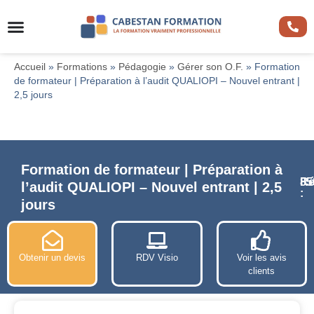
Accueil
»
Formations
»
Pédagogie
»
Gérer son O.F.
»
Formation
de formateur | Préparation à l’audit QUALIOPI – Nouvel entrant |
2,5 jours
Formation de formateur | Préparation à
Ré
85
l’audit QUALIOPI – Nouvel entrant | 2,5
:
jours
Obtenir un devis
RDV Visio
Voir les avis
clients