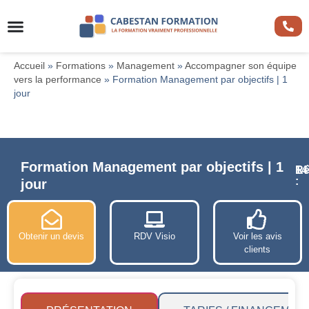
Accueil
»
Formations
»
Management
»
Accompagner son équipe
vers la performance
»
Formation Management par objectifs | 1
jour
Formation Management par objectifs | 1
Ré
14
:
jour
Obtenir un devis
RDV Visio
Voir les avis
clients