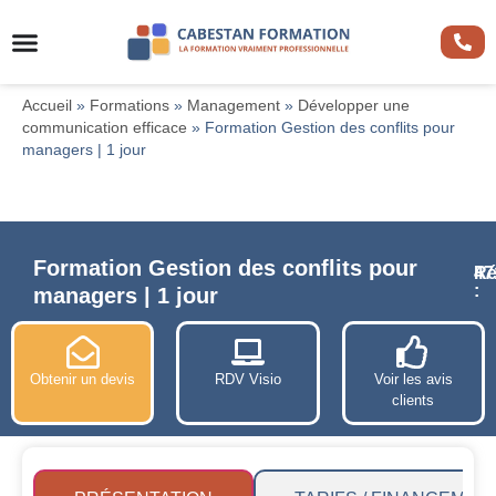
Accueil
»
Formations
»
Management
»
Développer une
communication efficace
»
Formation Gestion des conflits pour
managers | 1 jour
Formation Gestion des conflits pour
Ré
47
:
managers | 1 jour
Obtenir un devis
RDV Visio
Voir les avis
clients