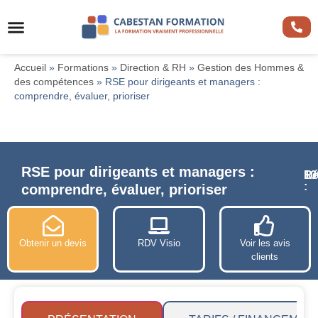
Accueil
»
Formations
»
Direction & RH
»
Gestion des Hommes &
des compétences
»
RSE pour dirigeants et managers :
comprendre, évaluer, prioriser
RSE pour dirigeants et managers :
Ré
10
:
comprendre, évaluer, prioriser
Obtenir un devis
RDV Visio
Voir les avis
clients