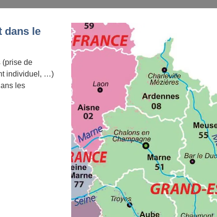
 dans le
 (prise de
 individuel, …)
dans les