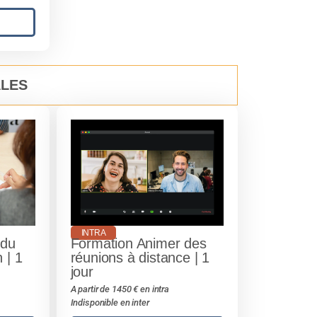
ALES
INTRA
 du
Formation Animer des
 | 1
réunions à distance | 1
jour
A partir de 1450 € en intra
Indisponible en inter